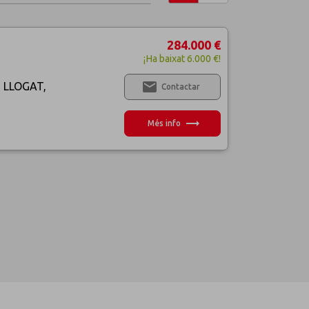
284.000 €
¡Ha baixat 6.000 €!
email
S LLOGAT,
Contactar
trending_flat
Més info