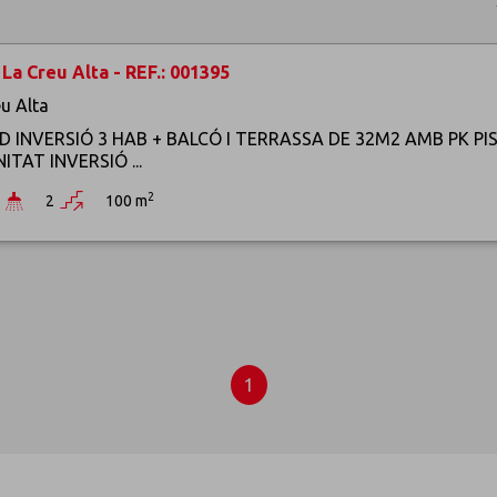
La Creu Alta - REF.: 001395
u Alta
BD INVERSIÓ 3 HAB + BALCÓ I TERRASSA DE 32M2 AMB PK PI
TAT INVERSIÓ ...
2
2
100 m
1