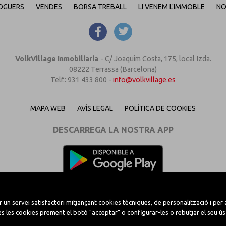
OGUERS
VENDES
BORSA TREBALL
LI VENEM L'IMMOBLE
NO
VolkVillage Inmobiliaria
-
C/ Joaquim Costa, 175, local Izda.
08222 Terrassa (Barcelona)
Telf.: 931 433 800 -
info@volkvillage.es
MAPA WEB
AVÍS LEGAL
POLÍTICA DE COOKIES
DESCARREGA LA NOSTRA APP
un servei satisfactori mitjançant cookies tècniques, de personalització i per a
 les cookies prement el botó "acceptar" o configurar-les o rebutjar el seu ús