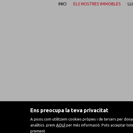
INICI
ELS NOSTRES IMMOBLES
LL
Ens preocupa la teva privacitat
A pisos.com utilitzem cookies pròpies i de tercers per donar 
analítics. prem
AQUÍ
per més informació. Pots acceptar totes
prement