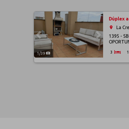
Previous
Next
Dúplex a 
La Cre
room
1395 - S
OPORTUNI
3
1
1
/
39