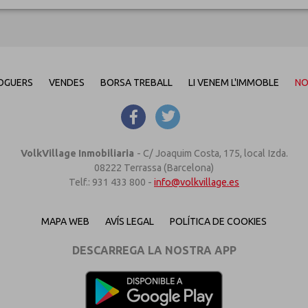
OGUERS
VENDES
BORSA TREBALL
LI VENEM L'IMMOBLE
NO
VolkVillage Inmobiliaria
-
C/ Joaquim Costa, 175, local Izda.
08222 Terrassa (Barcelona)
Telf.: 931 433 800 -
info@volkvillage.es
MAPA WEB
AVÍS LEGAL
POLÍTICA DE COOKIES
DESCARREGA LA NOSTRA APP