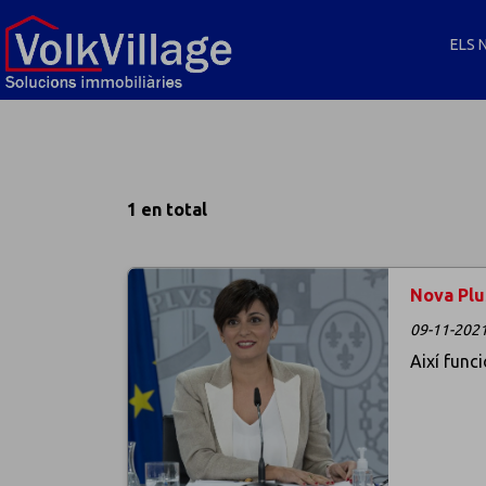
ELS 
1 en total
Nova Plu
09-11-2021
Així func