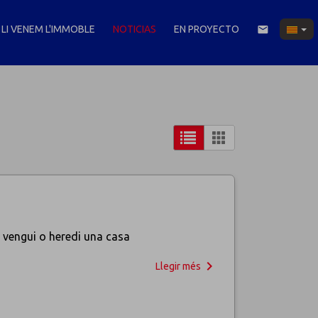
LI VENEM L'IMMOBLE
NOTICIAS
EN PROYECTO
email
i vengui o heredi una casa
navigate_next
Llegir més