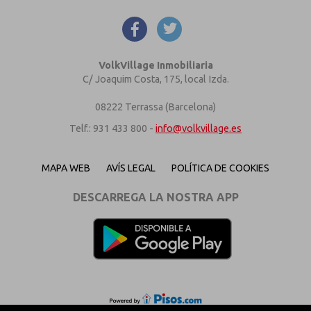
VolkVillage Inmobiliaria
C/ Joaquim Costa, 175, local Izda.
08222 Terrassa (Barcelona)
Telf.: 931 433 800 -
info@volkvillage.es
MAPA WEB
AVÍS LEGAL
POLÍTICA DE COOKIES
DESCARREGA LA NOSTRA APP