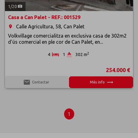
1
/
20
Casa a Can Palet - REF.: 001529
Calle Agricultura, 58, Can Palet
room
Volkvillage comercialitza en exclusiva casa de 302m2
d'ús comercial en ple cor de Can Palet, en...
2
4
1
302 m
254.000 €
email
trending_flat
Contactar
Més info
1