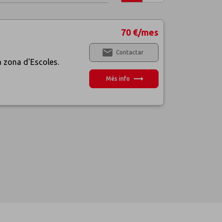
70 €/mes
email
Contactar
a zona d'Escoles.
trending_flat
Més info