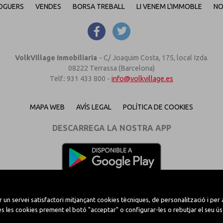
OGUERS
VENDES
BORSA TREBALL
LI VENEM L'IMMOBLE
NO
VolkVillage Inmobiliaria
-
C/ Joaquim Costa, 175, local Izda.
08222 Terrassa (Barcelona)
Telf.: 931 433 800 -
info@volkvillage.es
MAPA WEB
AVÍS LEGAL
POLÍTICA DE COOKIES
DESCARREGA LA NOSTRA APP
un servei satisfactori mitjançant cookies tècniques, de personalització i per a
 les cookies prement el botó "acceptar" o configurar-les o rebutjar el seu ús