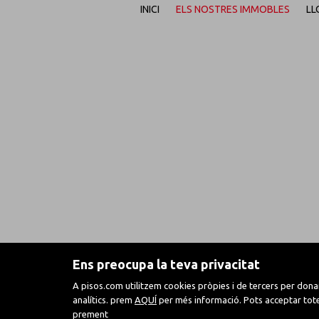
INICI
ELS NOSTRES IMMOBLES
LL
Ens preocupa la teva privacitat
A pisos.com utilitzem cookies pròpies i de tercers per donar 
analítics. prem
AQUÍ
per més informació. Pots acceptar totes
prement